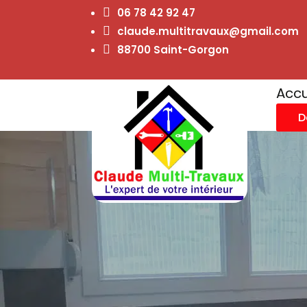

06 78 42 92 47

claude.multitravaux@gmail.com

88700 Saint-Gorgon
Accu
D
aménagement de c