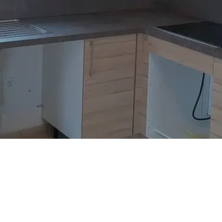
 en main
Choix de
sure
l’électro