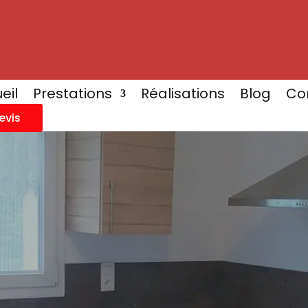
eil
Prestations
Réalisations
Blog
Co
evis
uisine à Rambervillers