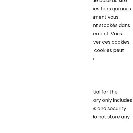
au fonctionnement des fonctionnalités de base du site
Web. Nous utilisons également des cookies tiers qui nous
aident à analyser et à comprendre comment vous
utilisez ce site Web. Ces cookies ne seront stockés dans
votre navigateur qu'avec votre consentement. Vous
avez également la possibilité de désactiver ces cookies.
Mais la désactivation de certains de ces cookies peut
affecter votre expérience de navigation.
Necessary
Necessary
Toujours activé
Necessary cookies are absolutely essential for the
website to function properly. This category only includes
cookies that ensures basic functionalities and security
features of the website. These cookies do not store any
personal information.