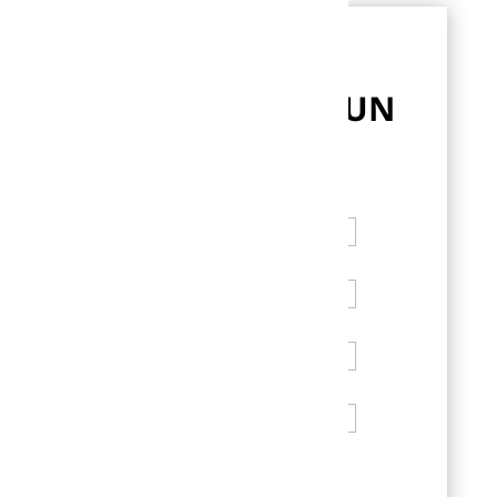
CONTACT
ENVOYEZ-NOUS UN
MESSAGE
Nom
Prénom
Email
N° Téléphone
Message