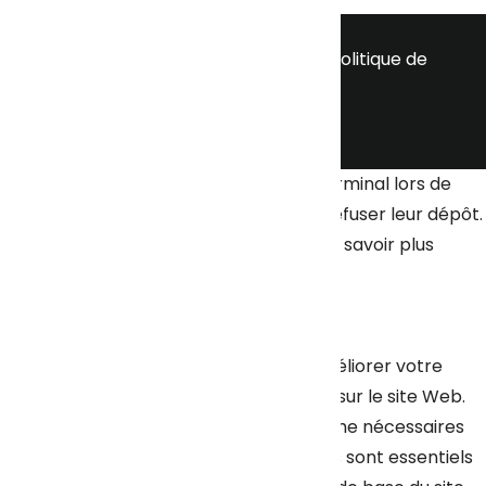
© tous droits réservés
plan du site
-
mentions légales
-
politique de
confidentialité
Ce site dépose des cookies sur votre terminal lors de
votre visite. Vous pouvez accepter ou refuser leur dépôt.
J'accepte
Gérer les cookies
Je refuse
En savoir plus
Fermer
Ce site Web utilise des cookies pour améliorer votre
expérience pendant que vous naviguez sur le site Web.
Parmi ceux-ci, les cookies classés comme nécessaires
sont stockés sur votre navigateur car ils sont essentiels