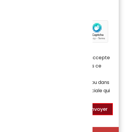
En soumettant ce formulaire, j'accepte
que les informations saisies dans ce
formulaire soient utilisées pour
permettre de me recontacter ou dans
le cadre de la relation commerciale qui
découle de cette demande.
Envoyer